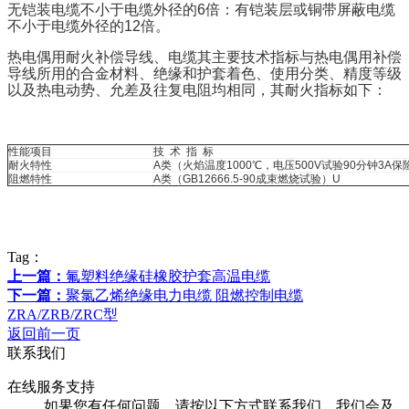
无铠装电缆不小于电缆外径的6倍：有铠装层或铜带屏蔽电缆
不小于电缆外径的12倍。
热电偶用耐火补偿导线、电缆其主要技术指标与热电偶用补偿
导线所用的合金材料、绝缘和护套着色、使用分类、精度等级
以及热电动势、允差及往复电阻均相同，其耐火指标如下：
性能项目
技 术 指 标
耐火特性
A类（火焰温度1000℃，电压500V试验90分钟3A
阻燃特性
A类（GB12666.5-90成束燃烧试验）U
Tag：
上一篇：
氟塑料绝缘硅橡胶护套高温电缆
下一篇：
聚氯乙烯绝缘电力电缆 阻燃控制电缆
ZRA/ZRB/ZRC型
返回前一页
联系我们
在线服务支持
如果您有任何问题，请按以下方式联系我们，我们会及