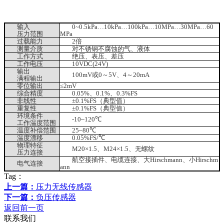
输入
0~0.5kPa…10kPa…100kPa…10MPa…30MPa…60
压力范围
MPa
过载能力
2
倍
测量介质
对不锈钢不腐蚀的气、液体
工作方式
绝压、表压、差压
工作电压
10VDC(24V)
输出
100mV
或
0
～
5V
、
4
～
20mA
满程输出
零位输出
≤2mV
综合精度
0.05%
、
0.1%
、
0.3%FS
非线性
±0.1%FS
（典型值）
重复性
±0.1%FS
（典型值）
环境条件
-10~120℃
工作温度范围
温度补偿范围
25~80℃
温度漂移
0.05%FS/℃
物理特征
M20×1.5
、
M24×1.5
、无螺纹
压力连接
航空接插件、电缆连接、大
Hirschmann
、小
Hirschm
电气连接
ann
Tag：
上一篇：
压力无线传感器
下一篇：
负压传感器
返回前一页
联系我们