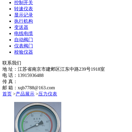
控制开关
转速仪表
显示记录
执行机构
变送器
电线电缆
自动阀门
仪表阀门
校验仪器
联系我们
地 址：江苏省南京市建邺区江东中路239号1918室
电 话：13915936488
传 真：
邮 箱：xqb7788@163.com
首页
>
产品展示
>
压力仪表