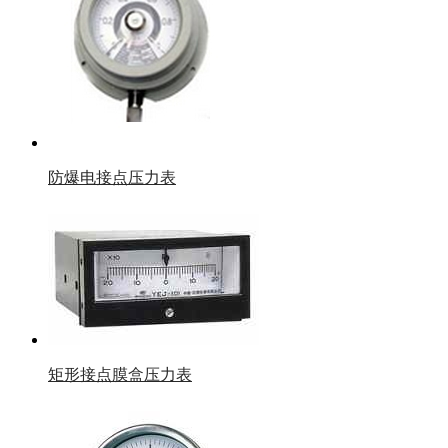
防爆电接点压力表
矩形接点膜盒压力表